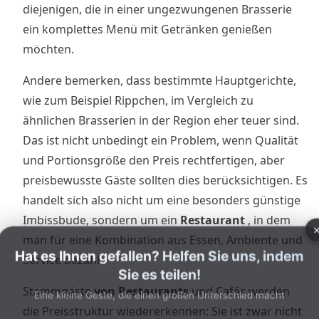
diejenigen, die in einer ungezwungenen Brasserie
ein komplettes Menü mit Getränken genießen
möchten.
Andere bemerken, dass bestimmte Hauptgerichte,
wie zum Beispiel Rippchen, im Vergleich zu
ähnlichen Brasserien in der Region eher teuer sind.
Das ist nicht unbedingt ein Problem, wenn Qualität
und Portionsgröße den Preis rechtfertigen, aber
preisbewusste Gäste sollten dies berücksichtigen. Es
handelt sich also nicht um eine besonders günstige
Imbissbude, sondern um ein
Restaurant
, in dem
man für eine Kombination aus Essen, Ambiente und
Hat es Ihnen gefallen? Helfen Sie uns, indem
Service bezahlt.
Sie es teilen!
Stammgäste
von Restaurants
und Cafés werden
Eine kleine Geste, die einen großen Unterschied macht
die Preisstruktur wiedererkennen: Sie ist zwar nicht